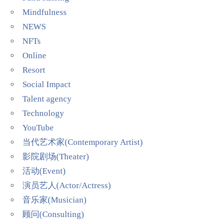
Mindfulness
NEWS
NFTs
Online
Resort
Social Impact
Talent agency
Technology
YouTube
当代艺术家(Contemporary Artist)
影院剧场(Theater)
活动(Event)
演员艺人(Actor/Actress)
音乐家(Musician)
顾问(Consulting)