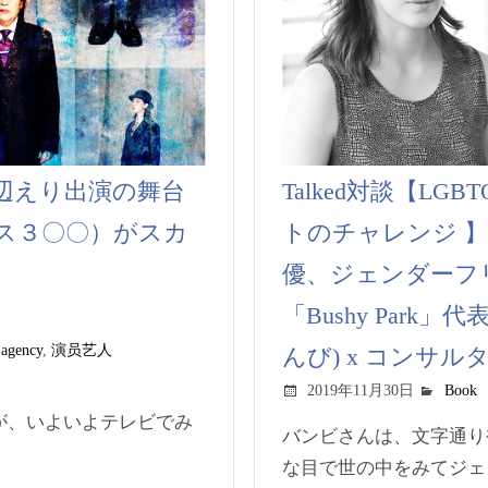
辺えり出演の舞台
Talked対談【L
ス３〇〇）がスカ
トのチャレンジ 】
優、ジェンダーフ
「Bushy Park」
 agency
,
演员艺人
んび) x コンサル
2019年11月30日
Book
が、いよいよテレビでみ
バンビさんは、文字通り
な目で世の中をみてジェン.