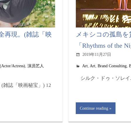
全再現。(雑誌「映
メキシコの孤島を
「Rhythms of the N
2019年11月27日
tor/Actress)
,
演员艺人
Art
,
Art
,
Brand Consulting
,
B
シルク・ドゥ・ソレイユ
(雑誌「映画秘宝」) 12
Continue reading