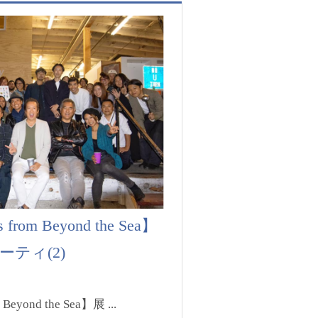
om Beyond the Sea】
ティ(2)
yond the Sea】展 ...