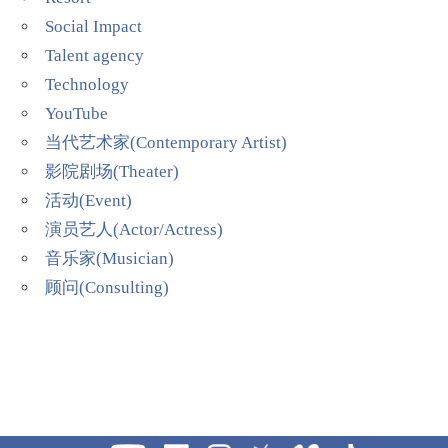
Social Impact
Talent agency
Technology
YouTube
当代艺术家(Contemporary Artist)
影院剧场(Theater)
活动(Event)
演员艺人(Actor/Actress)
音乐家(Musician)
顾问(Consulting)