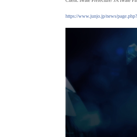
Client: Iwate Prefecture/ JA Iwate F
https://www.junjo.jp/news/page.ph
動
画
プ
レ
ー
ヤ
ー