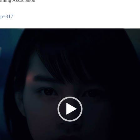
arming Association
p?p=317