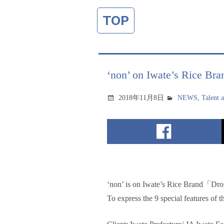
TOP
‘non’ on Iwate’s Rice B
2018年11月8日
NEWS
,
Talent 
‘non’ is on Iwate’s Rice Brand「Dro
To express the 9 special features of th