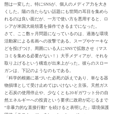
態は一変した。特にSNSが、個人のメディア力を大き
くした。陽の当たらない話題にも世間の耳目を集めら
れるのは良い面だが、一方で使い方を悪用すると、ロ
シアが米国大統領選を操作できるまでになった。
さて、ここ数ヶ月問題になっているのは、過激な環境
活動家による名画への攻撃である。スープやケーキな
どを投げつけ、周囲にいる人にSNSで拡散させ（マス
コミを集める必要がない！）大手メディアが、それを
取り上げるという構造が出来上がった。彼らのスロー
ガンは、下記のようなのもである。
「科学的根拠に基づいた必死の訴えであり、単なる器
物損壊として受け止めてはいけないと主張。天然ガス
と石炭の使用停止や、少なくとも20ギガワット分の自
然エネルギーへの投資という要求に政府が応じるまで
“非暴力的な直接行動” を続けると表明した」環境保護