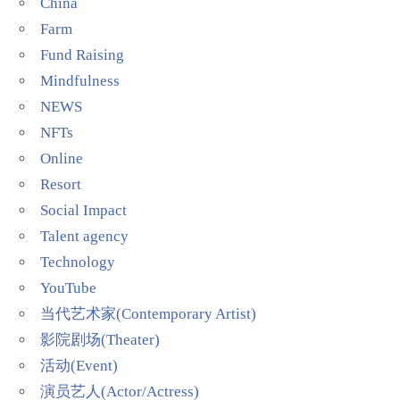
China
Farm
Fund Raising
Mindfulness
NEWS
NFTs
Online
Resort
Social Impact
Talent agency
Technology
YouTube
当代艺术家(Contemporary Artist)
影院剧场(Theater)
活动(Event)
演员艺人(Actor/Actress)