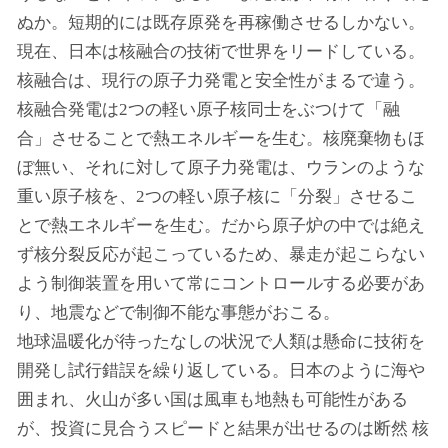
ぬか。短期的には既存原発を再稼働させるしかない。
現在、日本は核融合の技術で世界をリードしている。
核融合は、現行の原子力発電と安全性がまるで違う。
核融合発電は2つの軽い原子核同士をぶつけて「融
合」させることで熱エネルギーを生む。核廃棄物もほ
ぼ無い、それに対して原子力発電は、ウランのような
重い原子核を、2つの軽い原子核に「分裂」させるこ
とで熱エネルギーを生む。だから原子炉の中では絶え
ず核分裂反応が起こっているため、暴走が起こらない
よう制御装置を用いて常にコントロールする必要があ
り、地震などで制御不能な事態がおこる。
地球温暖化が待ったなしの状況で人類は懸命に技術を
開発し試行錯誤を繰り返している。日本のように海や
囲まれ、火山が多い国は風車も地熱も可能性がある
が、投資に見合うスピードと結果が出せるのは断然 核