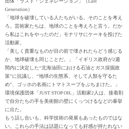
団体「ラスト・ジェネレーション」（Last
Generation）
「地球を破壊している人たちがいる。そのことを考え
ろ。芸術家たちは、地球のことを考えろと言う。だか
ら私はこれをやったのだ」モナリサにケーキを投げた
活動家。
「美しく貴重なものが目の前で壊されたらどう感じる
か、地球破壊も同じことだ。」「イギリス政府が2週
間内に決定した“北海油田における石油とガス採掘政
策”に抗議し、“地球の生態系、そして人類を守るた
め”、ゴッホの名画にトマトスープをぶちまけた。」
環境保護団体「JUST STOP OIL」活動家2人は、接着剤
で自分たちの手を美術館の壁にくっつけるなどの暴挙
に出た。
もう話し合いも、科学技術の発展もあったものではな
い。これらの手法は話題になっても好感が持たれない