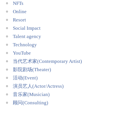
NFTs
Online
Resort
Social Impact
Talent agency
Technology
YouTube
当代艺术家(Contemporary Artist)
影院剧场(Theater)
活动(Event)
演员艺人(Actor/Actress)
音乐家(Musician)
顾问(Consulting)