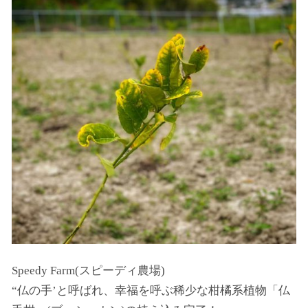
Speedy Farm(スピーディ農場)
“仏の手’と呼ばれ、幸福を呼ぶ稀少な柑橘系植物「仏