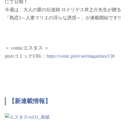
にて公開！
今週は、大人の愛の伝道師 ロドリゲス井之介先生が贈る
「熟恋3～人妻マリエの淫らな誘惑～」が連載開始です!!
＜ comicエスタス ＞
pixivコミックURL：
https://comic.pixiv.net/magazines/138
【新連載情報】