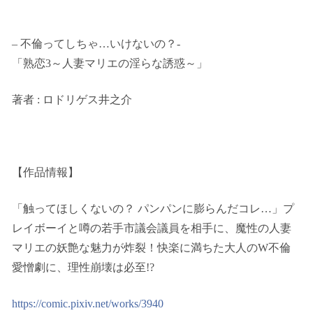
– 不倫ってしちゃ…いけないの？-
「熟恋3～人妻マリエの淫らな誘惑～」
著者 : ロドリゲス井之介
【作品情報】
「触ってほしくないの？ パンパンに膨らんだコレ…」プ
レイボーイと噂の若手市議会議員を相手に、魔性の人妻
マリエの妖艶な魅力が炸裂！快楽に満ちた大人のW不倫
愛憎劇に、理性崩壊は必至!?
https://comic.pixiv.net/works/3940