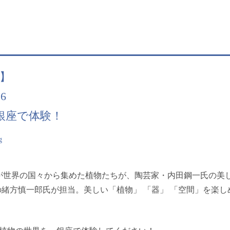
！】
6
銀座で体験！
g
が世界の国々から集めた植物たちが、陶芸家・内田鋼一氏の美
 代表の緒方慎一郎氏が担当。美しい「植物」 「器」 「空間」を