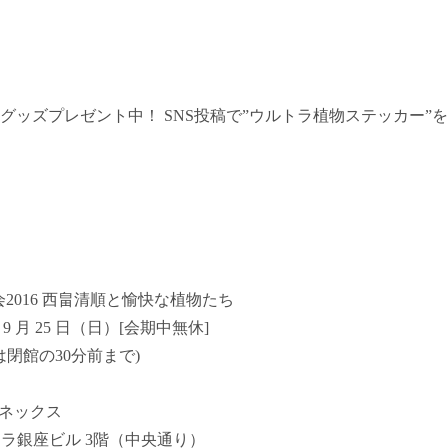
グッズプレゼント中！ SNS投稿で”ウルトラ植物ステッカー”
2016 西畠清順と愉快な植物たち
‐ 9 月 25 日（日）[会期中無休]
入場は閉館の30分前まで)
アネックス
7 ポーラ銀座ビル 3階（中央通り）