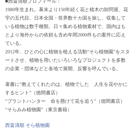
■西畠清順プロフィール：
1980年生まれ。幕末より150年続く花と植木の卸問屋、花
宇の五代目。日本全国・世界数十カ国を旅し、収集して
いる植物は数千種類。日々集める植物素材で、国内はも
とより海外からの依頼も含め年間2000件もの案件に応え
ている。
2012年、ひとの心に植物を植える活動“そら植物園”をスタ
ートさせ、植物を用いたいろいろなプロジェクトを多数
の企業・団体などと各地で展開、反響を呼んでいる。
著書に“教えてくれたのは、植物でした 人生を花やかに
するヒント”（徳間書店）
“プラントハンター 命を懸けて花を追う”（徳間書店）
“そらみみ植物園”（東京書籍）
西畠清順 そら植物園