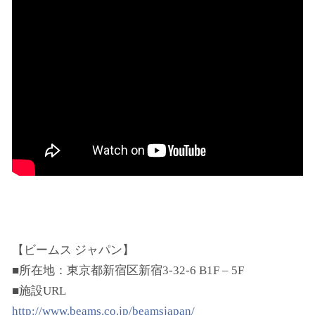
【ビームス ジャパン】
■所在地：東京都新宿区新宿3-32-6 B1F – 5F
■施設URL
http://www.beams.co.jp/beamsjapan/