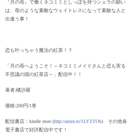
『月の苺』で働くネコミミとしっぽを持つシェラの願い
は、母のような素敵なウェイトレスになって素敵な人と
出逢う事！
恋も叶っちゃう魔法の紅茶！？
「月の苺へようこそ！～ネコミミメイドさんと恋も実る
不思議の国の紅茶店～」配信中！！
著者:橘沙羅
価格:200円/1巻
配信書店：kindle store (
http://amzn.to/1LYZTOb
) その他各
電子書店で好評配信中です！