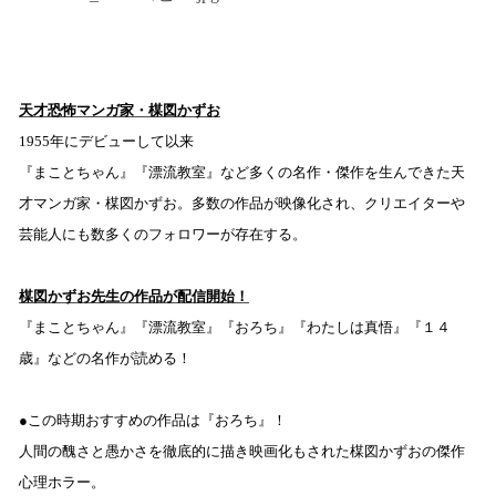
天才恐怖マンガ家・楳図かずお
1955
年にデビューして以来
『まことちゃん』『漂流教室』など多くの名作・傑作を生んできた天
才マンガ家・楳図かずお。多数の作品が映像化され、クリエイターや
芸能人にも数多くのフォロワーが存在する。
楳図かずお先生の作品
が
配信開始
！
『まことちゃん』『漂流教室』『おろち』『わたしは真悟』『１４
歳』などの名作
が
読める！
●
この時期
おすすめ
の作品は
『
おろち
』
！
人間の醜さと愚かさを徹底的に描き映画化もされた楳図かずおの傑作
心理ホラー
。