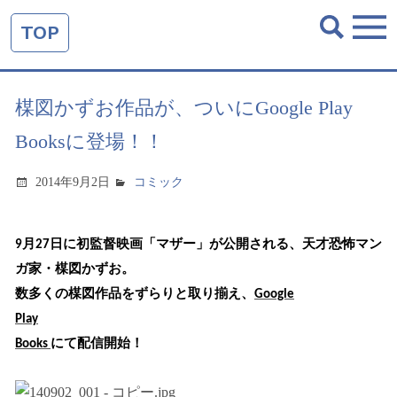
TOP
楳図かずお作品が、ついにGoogle Play
Booksに登場！！
2014年9月2日
コミック
月
日
に
初監督映画「マザー」
が
公開される、
天才
恐怖マン
9
27
ガ家・楳図
かずお
。
数多くの楳図作品をずらりと取り揃え
、
Google
Play
にて
配信開始！
Books