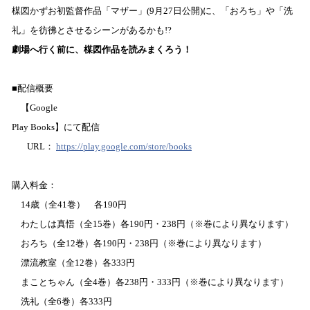
楳図かずお初監督作品「マザー」
(9
月
27
日公開
)
に、「おろち」や「洗
礼」を彷彿とさせるシーンがあるかも
!?
劇場へ行く前に、楳図作品を読みまくろう
！
■配信概要
【Google
Play Books】
にて
配信
URL
：
https://play.google.com/store/books
購入料金：
14
歳（全
41
巻） 各
190
円
わたしは真悟（全
15
巻）各
190
円・
238
円（
※
巻により異なります）
おろち（全
12
巻）各
190
円・
238
円（
※
巻により異なります）
漂流教室（全
12
巻）各
333
円
まことちゃん（全
4
巻）各
238
円・
333
円（
※
巻により異なります）
洗礼（全
6
巻）各
333
円