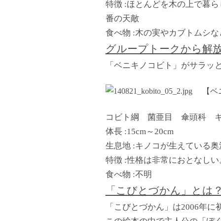
特徴 :ほとんどを木の上で暮
番の天敵
食べ物 :木の実やカブトムシ
グループトークから解
「ベニキノコビト」がサラッ
【ベ
コビト綱 菌亜目 傘頭科 
体長 :15cm～20cm
生息地 :キノコが生えている
特徴 :性格は非常におとなし
食べ物 :不明
「こびとづかん」とは
「こびとづかん」は2006年