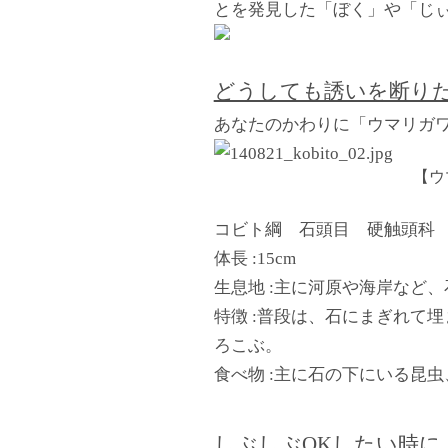
とを発見した「ぼく」や「じ
どうしても誘いを断り
あなたのかわりに「ウマリガ
【ウ
コビト綱 石頭目 硬触頭科
体長 :15cm
生息地 :主に河原や海岸など
特徴 :普段は、石にまぎれて
ろこぶ。
食べ物 :主に石の下にいる昆
しぶしぶOKしたい時に