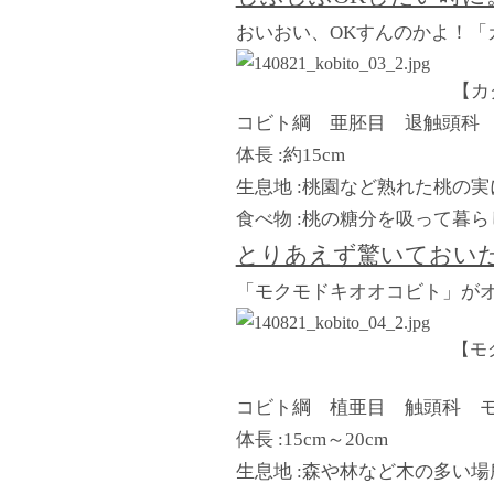
おいおい、OKすんのかよ！「
【カ
コビト綱 亜胚目 退触頭科
体長 :約15cm
生息地 :桃園など熟れた桃の
食べ物 :桃の糖分を吸って暮
とりあえず驚いておい
「モクモドキオオコビト」が
【モ
コビト綱 植亜目 触頭科 
体長 :15cm～20cm
生息地 :森や林など木の多い場