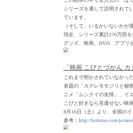
この絵本の中で主人公の「ぼ
シリーズを通して説明されて
ています。
（そして、いるかいないかが
現在、シリーズ累計270万部
グッズ、映画、DVD、アプリ
「映画 こびとづかん 
これまで明かされていなかっ
表題の「カクレモモジリと秘
ニメ「ムシクイの友情」、イ
こびと好きなら見逃せない映
8月16日（土）より、全国の
参考：
http://kobitos.com/ja/mo