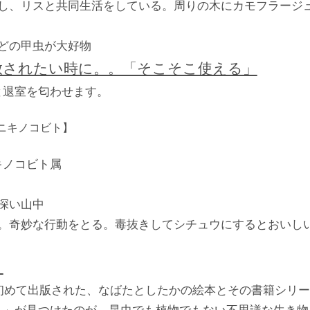
らし、リスと共同生活をしている。周りの木にカモフラージ
などの甲虫が大好物
放されたい時に。。「そこそこ使える」
と退室を匂わせます。
ニキノコビト】
キノコビト属
奥深い山中
い。奇妙な行動をとる。毒抜きしてシチュウにするとおいし
？
に初めて出版された、なばたとしたかの絵本とその書籍シリ