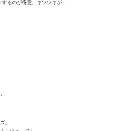
ュするのが得意。キツツキが一
い
ーズ。