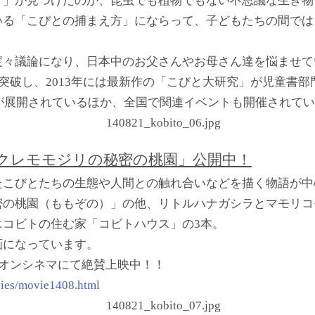
く」が見つけたのが、昆虫でも植物でもない不思議な生き物
いる「こびとの捕まえ方」にならって、子どもたちの間では
度々議論になり、日本中のお父さんやお母さん達を悩ませて
を突破し、2013年には最新作の「こびと大研究」が児童書部
が展開されているほか、全国で関連イベントも開催されて
カクレモモジリの秘密の桃園」公開中！
たこびとたちの生態や人間との触れ合いなどを描く物語が中
密の桃園（ももぞの）」の他、リトルハナガシラとマモリコ
エコビトの住む家「コビトハウス」の3本。
画になっています。
イオンシネマにて絶賛上映中！！
vies/movie1408.html