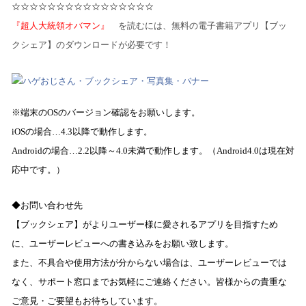
☆☆☆☆☆☆☆☆☆☆☆☆☆☆☆☆
『
超人大統領オバマン
』
を読むには、無料の電子書籍アプリ【ブッ
クシェア】のダウンロードが必要です！
※端末の
OS
のバージョン確認をお願いします。
iOS
の場合…
4.3
以降で動作します。
Android
の場合…
2.2
以降～
4.0
未満で動作します。（
Android4.0
は現在対
応中です。）
◆お問い合わせ先
【ブックシェア】がよりユーザー様に愛されるアプリを目指すため
に、ユーザーレビューへの書き込みをお願い致します。
また、不具合や使用方法が分からない場合は、ユーザーレビューでは
なく、サポート窓口までお気軽にご連絡ください。皆様からの貴重な
ご意見・ご要望もお待ちしています。