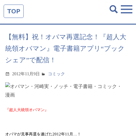
TOP
【無料】祝！オバマ再選記念！『超人大
統領オバマン』電子書籍アプリ“ブック
シェア”で配信！
2012年11月9日
コミック
『超人大統領オバマン』
オバマが見事再選を遂げた
2012
年
11
月…！