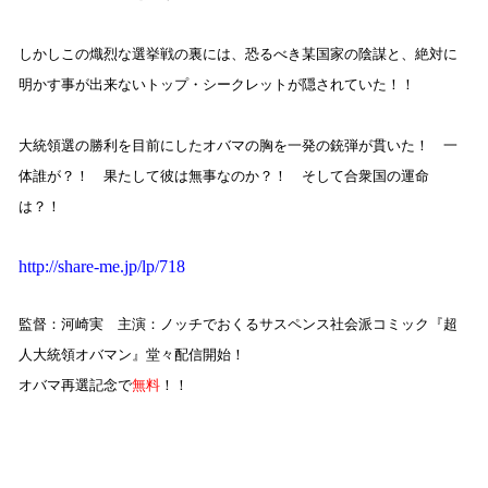
しかしこの熾烈な選挙戦の裏には、恐るべき某国家の陰謀と、絶対に
明かす事が出来ないトップ・シークレットが隠されていた！！
大統領選の勝利を目前にしたオバマの胸を一発の銃弾が貫いた！ 一
体誰が？！ 果たして彼は無事なのか？！ そして合衆国の運命
は？！
http://share-me.jp/lp/718
監督：河崎実 主演：ノッチでおくるサスペンス社会派コミック『超
人大統領オバマン』堂々配信開始！
オバマ再選記念で
無料
！！