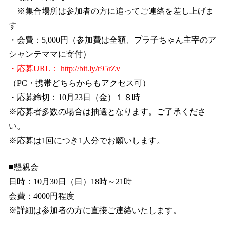
※集合場所は参加者の方に追ってご連絡を差し上げま
す
・会費：
5,000
円（参加費は全額、プラ子ちゃん主宰のア
シャンテママに寄付）
・応募
URL
：
http://bit.ly/r95rZv
（
PC
・携帯どちらからもアクセス可）
・応募締切：
10
月
23
日（金）１８時
※応募者多数の場合は抽選となります。ご了承くださ
い。
※応募は
1
回につき
1
人分でお願いします。
■懇親会
日時：
10
月
30
日（日）
18
時～
21
時
会費：
4000
円程度
※詳細は参加者の方に直接ご連絡いたします。