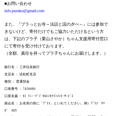
■お問い合わせ
info.purako@gmail.com
また、『プラっとお寺～法話と謡の夕べ～』には参加で
きないけど、寄付だけでもご協力いただけるという方
は、下記のプラ子（栗山さやか）ちゃん支援用寄付窓口
にて寄付を受け付けております。
（全額、責任を持ってプラ子ちゃんにお届けします。）
銀行名 ： 三井住友銀行
支店名 ： 浜松町支店
種別 ： 普通預金
口座番号 ：
7426680
口座名義 ： ｶ）ｿﾆｰ･ﾃﾞｼﾞﾀﾙｴﾝﾀﾃｲﾝﾒﾝﾄ･ｻｰﾋﾞｽ
振込名 ： お名前の前に「ﾌﾟﾗｺ」といれてください。例）ﾌﾟﾗｺ ﾔﾏ
ﾀﾞ ﾀﾛｳ