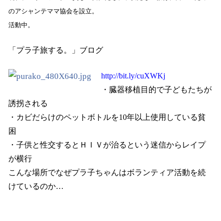
のアシャンテママ協会を設立。
活動中。
「プラ子旅する。」ブログ
http://bit.ly/cuXWKj
・臓器移植目的で子どもたちが
誘拐される
・カビだらけのペットボトルを
10
年以上使用している貧
困
・子供と性交するとＨＩＶが治るという迷信からレイプ
が横行
こんな場所でなぜプラ子ちゃんはボランティア活動を続
けているのか…