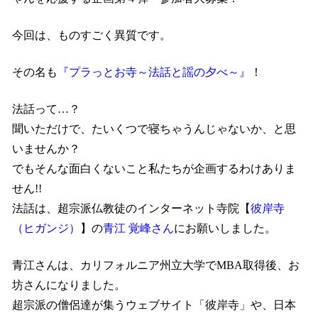
今回は、ものすごく異質です。
その名も
『プラっとお寺～法話と謡の夕べ～』
！
法話って…？
聞いただけで、たいくつで寝ちゃうんじゃないか、と思
いませんか？
でもそんな面白くないこと私たちが企画するわけありま
せん
!!
法話は、超宗派仏教徒のインターネット寺院【
彼岸寺
（ヒガンジ）
】の
青江 覚峰さん
にお願いしました。
青江さんは、カリフォルニア州立大学で
MBA
取得後、お
坊さんになりました。
超宗派の僧侶達が集うウェブサイト「彼岸寺」や、日本