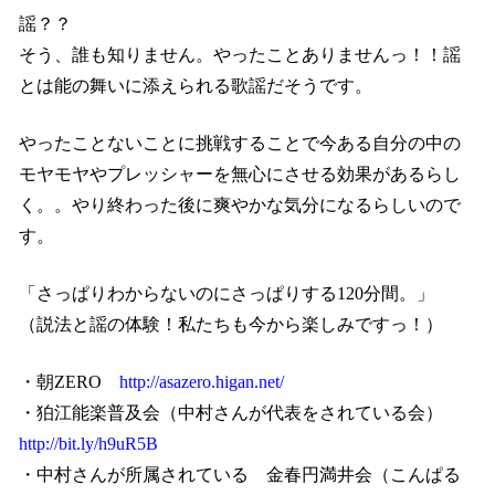
謡？？
そう、誰も知りません。やったことありませんっ！！謡
とは能の舞いに添えられる歌謡だそうです。
やったことないことに挑戦することで今ある自分の中の
モヤモヤやプレッシャーを無心にさせる効果があるらし
く。。やり終わった後に爽やかな気分になるらしいので
す。
「さっぱりわからないのにさっぱりする
120
分間。」
（説法と謡の体験！私たちも今から楽しみですっ！）
・朝
ZERO
http://asazero.higan.net/
・狛江能楽普及会（中村さんが代表をされている会）
http://bit.ly/h9uR5B
・中村さんが所属されている 金春円満井会（こんぱる