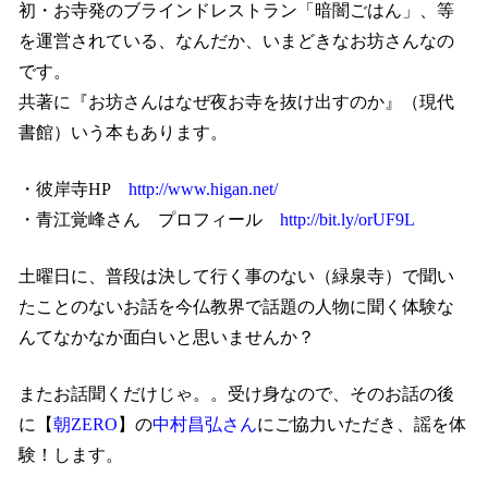
初・お寺発のブラインドレストラン「暗闇ごはん」、等
を運営されている、なんだか、いまどきなお坊さんなの
です。
共著に『お坊さんはなぜ夜お寺を抜け出すのか』（現代
書館）いう本もあります。
・彼岸寺
HP
http://www.higan.net/
・青江覚峰さん プロフィール
http://bit.ly/orUF9L
土曜日に、普段は決して行く事のない（緑泉寺）で聞い
たことのないお話を今仏教界で話題の人物に聞く体験な
んてなかなか面白いと思いませんか？
またお話聞くだけじゃ。。受け身なので、そのお話の後
に【
朝
ZERO
】の
中村昌弘さん
にご協力いただき、謡を体
験！します。