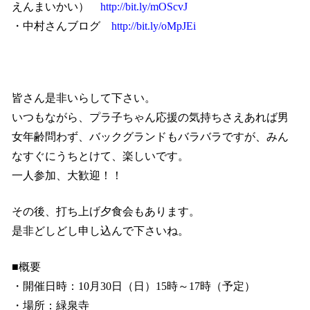
えんまいかい）
http://bit.ly/mOScvJ
・中村さんブログ
http://bit.ly/oMpJEi
皆さん是非いらして下さい。
いつもながら、プラ子ちゃん応援の気持ちさえあれば男
女年齢問わず、バックグランドもバラバラですが、みん
なすぐにうちとけて、楽しいです。
一人参加、大歓迎！！
その後、打ち上げ夕食会もあります。
是非どしどし申し込んで下さいね。
■概要
・開催日時：
10
月
30
日（日）
15
時～
17
時（予定）
・場所：緑泉寺