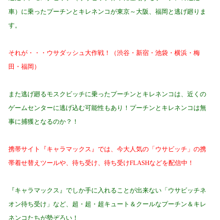
車
）に乗ったプーチンとキレネンコが東京～大阪、福岡と逃げ廻りま
す。
それが・・・ウサダッシュ大作戦！（渋谷・新宿・池袋・横浜・梅
田・福岡）
また逃げ廻るモスクビッチに乗ったプーチンとキレネンコは、近くの
ゲームセンターに逃げ込む可能性もあり！
プーチンとキレネンコは無
事に捕獲となるのか？！
携帯サイト『キャラマックス』では、今大人気の「ウサビッチ」の携
帯着せ替えツールや、待ち受け、待ち受け
FLASH
などを配信中！
『キャラマックス』でしか手に入れることが出来ない「ウサビッチネ
オン待ち受け」など、超・超・超キュート＆クールなプーチン＆キレ
ネンコたちが勢ぞろい！