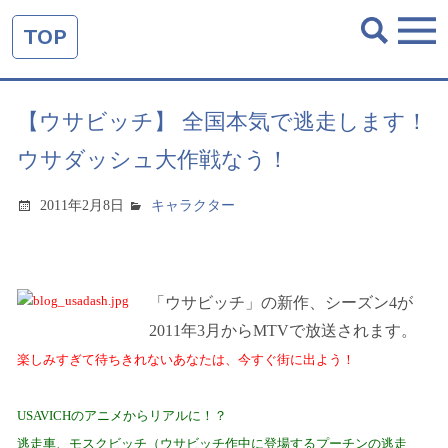
TOP
【ウサビッチ】 全国本気で逃走します！
ウサダッシュ大作戦なう！
2011年2月8日
キャラクター
「ウサビッチ」の新作、シーズン
4
が
2011
年
3
月から
MTV
で放送されます。
楽しみすぎて待ちきれないあなたは、今すぐ街に出よう！
USAVICH
のアニメからリアルに！？
逃走車、モスクビッチ（
ウサビッチ作中に登場するプーチンの逃走