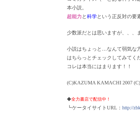
本小説。
超能力
と
科学
という正反対の要
少数派だとは思いますが、、、
小説はちょっと…なんて弱気な
はちらっとチェックしてみてく
コレは本当にはまります！！
(C)KAZUMA KAMACHI 2007 (C
◆
全力書店で配信中！
┗ケータイサイトURL：
http://zb