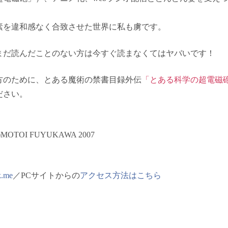
素を違和感なく合致させた世界に私も虜です。
まだ読んだことのない方は今すぐ読まなくてはヤバいです！
方のために、とある魔術の禁書目録外伝
「とある科学の超電磁
ださい。
)MOTOI FUYUKAWA 2007
k.me
／PCサイトからの
アクセス方法はこちら