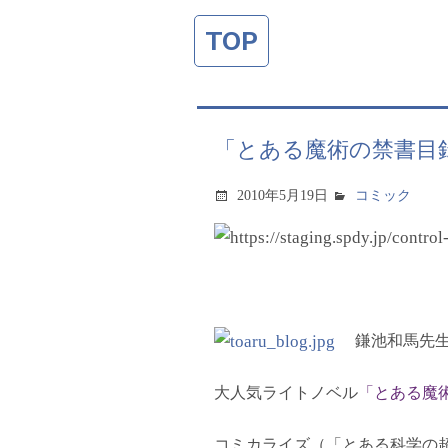
TOP
「とある魔術の禁書目
2010年5月19日
コミック
鎌池和馬先生
大人気ライトノベル
「とある魔
コミカライズ（「とある科学の