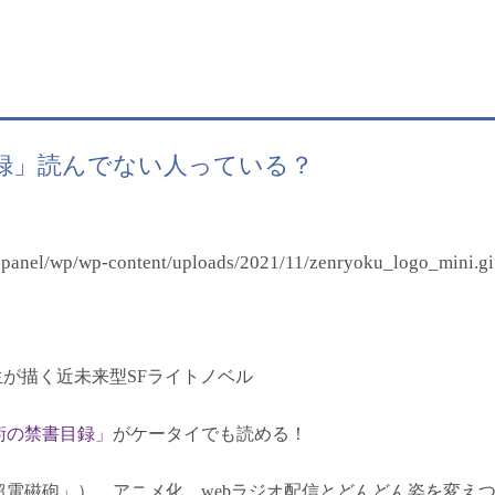
録」読んでない人っている？
が描く近未来型SFライトノベル
術の禁書目録」
がケータイでも読める！
超電磁砲」）、アニメ化、webラジオ配信とどんどん姿を変え