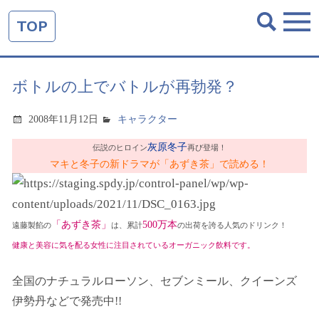
TOP
ボトルの上でバトルが再勃発？
2008年11月12日
キャラクター
灰原冬子
伝説のヒロイン
再び登場！
マキと冬子の新ドラマが「あずき茶」で読める！
「あずき茶」
500万本
遠藤製餡の
は、累計
の出荷を誇る人気のドリンク！
健康と美容に気を配る女性に注目されているオーガニック飲料です。
全国のナチュラルローソン、セブンミール、クイーンズ
伊勢丹などで発売中!!