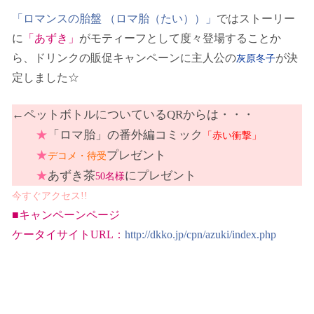
「ロマンスの胎盤 （ロマ胎（たい））」
ではストーリー
に
「あずき」
がモティーフとして度々登場することか
ら、ドリンクの販促キャンペーンに主人公の
が決
灰原冬子
定しました☆
←ペットボトルについているQRからは・・・
★
「ロマ胎」の番外編コミック
「赤い衝撃」
★
プレゼント
デコメ・待受
★
あずき茶
にプレゼント
50名様
今すぐアクセス!!
■キャンペーンページ
ケータイサイトURL：
http://dkko.jp/cpn/azuki/index.php