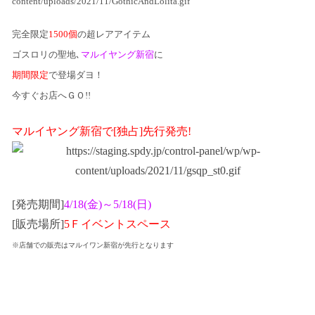
完全限定
1500個
の超レアアイテム
ゴスロリの聖地､
マルイヤング新宿
に
期間限定
で登場ダヨ！
今すぐお店へＧＯ!!
マルイヤング新宿で[独占]先行発売!
[発売期間]
4/18(金)～5/18(日)
[販売場所]
5Ｆイベントスペース
※店舗での販売はマルイワン新宿が先行となります