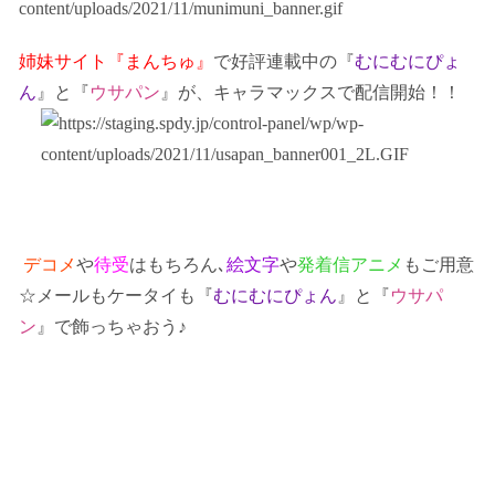
姉妹サイト『まんちゅ』
で好評連載中の『
むにむにぴょ
ん
』と『
ウサパン
』が、キャラマックスで配信開始！！
デコメ
や
待受
はもちろん､
絵文字
や
発着信アニメ
もご用意
☆メールもケータイも
『
むにむにぴょん
』
と
『
ウサパ
ン
』
で飾っちゃおう♪