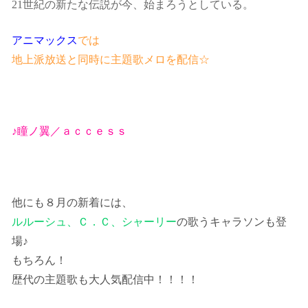
21世紀の新たな伝説が今、始まろうとしている。
アニマックス
では
地上派放送と同時に主題歌メロを配信☆
♪瞳ノ翼／ａｃｃｅｓｓ
他にも８月の新着には、
ルルーシュ、Ｃ．Ｃ、シャーリー
の歌うキャラソンも登
場♪
もちろん！
歴代の主題歌も大人気配信中！！！！