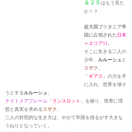
＆２５
はもう見た
か！？
超大国ブリタニア帝
国に占領された
日本
＝エリア11
。
そこに生きる二人の
少年、
ルルーシュ
と
スザク
。
「
ギアス
」の力を手
に入れ、世界を壊そ
うとする
ルルーシュ
。
ナイトメアフレーム
「
ランスロット
」を操り、世界に理
想と真実を求める
スザク
。
二人の対照的な生き方は、やがて帝国を揺るがす大きな
うねりとなっていく。