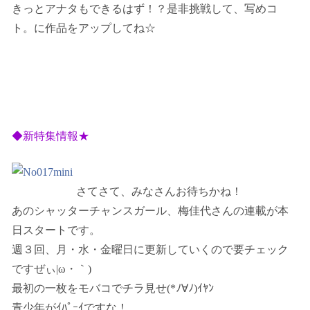
きっとアナタもできるはず！？是非挑戦して、写めコ
ト。に作品をアップしてね☆
◆新特集情報★
さてさて、みなさんお待ちかね！
あのシャッターチャンスガール、梅佳代さんの連載が本
日スタートです。
週３回、月・水・金曜日に更新していくので要チェック
ですぜぃ|ω・｀)
最初の一枚をモバコでチラ見せ(*ﾉ∀ﾉ)ｲﾔﾝ
青少年がｲﾊﾟｰｲですな！