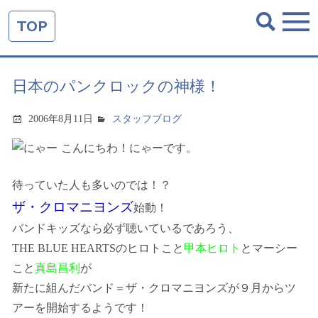
TOP
日本のパンクロックの神様！
2006年8月11日
スタッフブログ
こんにちわ！にゃーです。
待っていた人も多いのでは！？
ザ・クロマニヨンズ
始動！
バンドキッズなら必ず聴いているであろう、
THE BLUE HEARTSのヒロトこと
甲本ヒロト
とマーシー
こと
真島昌利
が
新たに組んだバンド＝ザ・クロマニヨンズが９月からツ
アーを開始するようです！