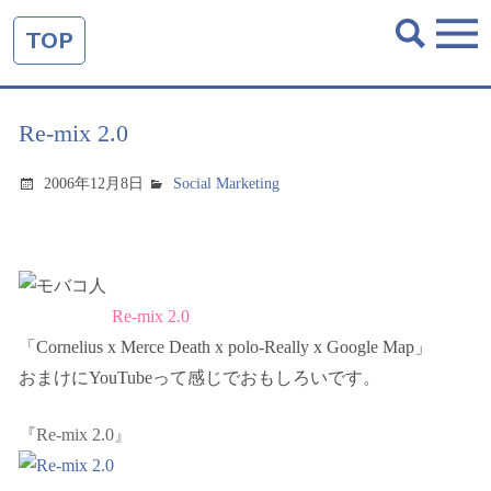
TOP
Re-mix 2.0
2006年12月8日
Social Marketing
Re-mix 2.0
「Cornelius x Merce Death x polo-Really x Google Map」
おまけにYouTubeって感じでおもしろいです。
『Re-mix 2.0』