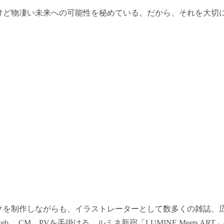
けど物凄い未来への可能性を秘めている。だから、それを大切
クを制作しながらも、イラストレーターとして数多くの雑誌、広
 、CM、PVを手掛ける。ルミネ新宿「LUMINE Meets A