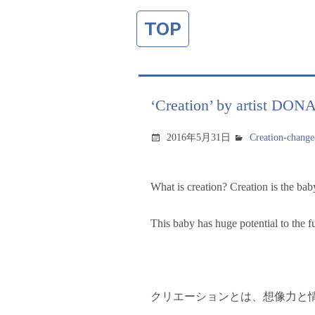
TOP
‘Creation’ by artist DONA
2016年5月31日
Creation-change
What is creation? Creation is the bab
This baby has huge potential to the fu
クリエーションとは、想像力と